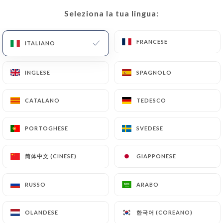
Seleziona la tua lingua:
Seleziona la tua lingua:
IT
MENU
FRANCESE
FRANCESE
ITALIANO
ITALIANO
INGLESE
INGLESE
SPAGNOLO
SPAGNOLO
/
PAGINA INIZIALE
RECENSIONI
CATALANO
CATALANO
TEDESCO
TEDESCO
Recensioni
PORTOGHESE
PORTOGHESE
SVEDESE
SVEDESE
简体中文 (CINESE)
简体中文 (CINESE)
GIAPPONESE
GIAPPONESE
98 recensioni su Uniiti
RUSSO
RUSSO
ARABO
ARABO
4.8 / 5
한국어 (COREANO)
한국어 (COREANO)
OLANDESE
OLANDESE
Recensioni autentiche e verificate al 100%.