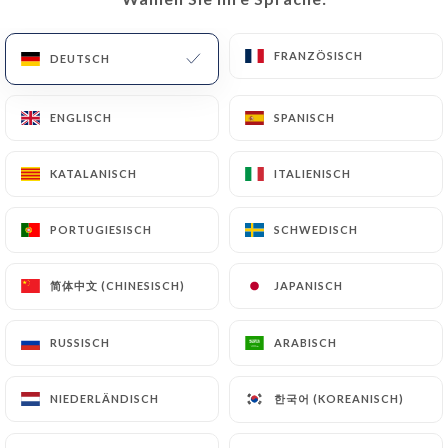
DE
MENÜ
FRANZÖSISCH
FRANZÖSISCH
DEUTSCH
DEUTSCH
ENGLISCH
ENGLISCH
SPANISCH
SPANISCH
KATALANISCH
KATALANISCH
ITALIENISCH
ITALIENISCH
/
START
BEWERTUNGEN
Bewertungen
PORTUGIESISCH
PORTUGIESISCH
SCHWEDISCH
SCHWEDISCH
简体中文 (CHINESISCH)
简体中文 (CHINESISCH)
JAPANISCH
JAPANISCH
98 Bewertungen auf Uniiti
RUSSISCH
RUSSISCH
ARABISCH
ARABISCH
4.8 / 5
한국어 (KOREANISCH)
한국어 (KOREANISCH)
NIEDERLÄNDISCH
NIEDERLÄNDISCH
100% echte, überprüfte Bewertungen.