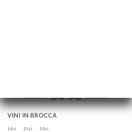
VINI BIANCHI
Muscadet - 75 cl
20.00€
Muscadet - 37,5 cl
15.00€
Pinot Grigio - 75 cl
28.00€
VINI IN BROCCA
14cl
25cl
50cl