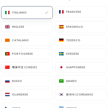
12.80€
FRANCESE
FRANCESE
ITALIANO
ITALIANO
INGLESE
INGLESE
SPAGNOLO
SPAGNOLO
RISO FRITTO
CATALANO
CATALANO
TEDESCO
TEDESCO
R1 - Manzo
13.90€
PORTOGHESE
PORTOGHESE
SVEDESE
SVEDESE
R2 - Pollo croccante
简体中文 (CINESE)
简体中文 (CINESE)
GIAPPONESE
GIAPPONESE
14.90€
R3 - Frittelle di gamberi - 4 pezzi
RUSSO
RUSSO
ARABO
ARABO
14.90€
한국어 (COREANO)
한국어 (COREANO)
OLANDESE
OLANDESE
R4 - Vegetarian
12.80€