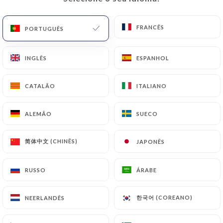
FRANCÊS
FRANCÊS
PORTUGUÊS
PORTUGUÊS
INGLÊS
INGLÊS
ESPANHOL
ESPANHOL
CATALÃO
CATALÃO
ITALIANO
ITALIANO
98 AVALIAÇÃO
ALEMÃO
ALEMÃO
SUECO
SUECO
RESTAURANT TIBÉTAIN
简体中文 (CHINÊS)
简体中文 (CHINÊS)
JAPONÊS
JAPONÊS
59 Rue Des Entrepreneurs
75015 Paris France
RUSSO
RUSSO
ÁRABE
ÁRABE
한국어 (COREANO)
한국어 (COREANO)
NEERLANDÊS
NEERLANDÊS
Quem somos?